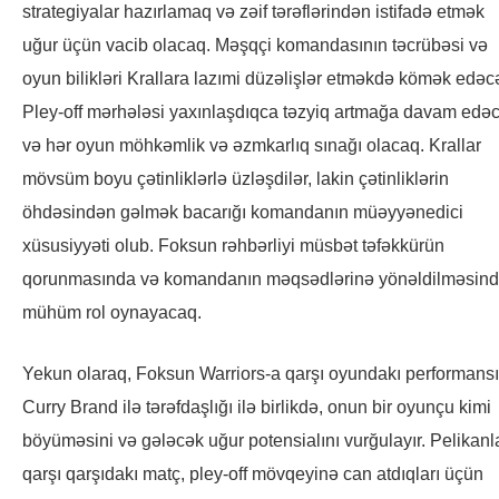
strategiyalar hazırlamaq və zəif tərəflərindən istifadə etmək
uğur üçün vacib olacaq. Məşqçi komandasının təcrübəsi və
oyun bilikləri Krallara lazımi düzəlişlər etməkdə kömək edəc
Pley-off mərhələsi yaxınlaşdıqca təzyiq artmağa davam edə
və hər oyun möhkəmlik və əzmkarlıq sınağı olacaq. Krallar
mövsüm boyu çətinliklərlə üzləşdilər, lakin çətinliklərin
öhdəsindən gəlmək bacarığı komandanın müəyyənedici
xüsusiyyəti olub. Foksun rəhbərliyi müsbət təfəkkürün
qorunmasında və komandanın məqsədlərinə yönəldilməsin
mühüm rol oynayacaq.
Yekun olaraq, Foksun Warriors-a qarşı oyundakı performansı
Curry Brand ilə tərəfdaşlığı ilə birlikdə, onun bir oyunçu kimi
böyüməsini və gələcək uğur potensialını vurğulayır. Pelikanl
qarşı qarşıdakı matç, pley-off mövqeyinə can atdıqları üçün