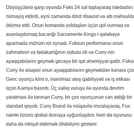
Döyüşçülərə qarşı oyunda Foks 24 xal toplayaraq istedadını
nümayiş etdirdi, eyni zamanda dörd ribaund və altı məhsulda
ötürmə etdi. Onun komanda yoldaşları üçün qol vurmaq və
asanlaşdırmaq bacarığı Sacramento Kings-i qələbəyə
aparmada mühüm rol oynadı. Foksun performansı onun
zəhmətinin və fədakarlığının sübutu idi və Curry-nin
ayaqqabılarını geymək gecəyə bir qat əhəmiyyət qatdı. Foks
Curry ilə əlaqəsi onun ayaqqabılarını geyməkdən kənara çıxı
Gənc oyunçu kimi o, inanılmaz atəş qabiliyyəti və iş etikası
üçün Karriyə baxırdı. Üç xallıq vuruşu ilə oyunda devrim
yaratması ilə tanınan Curry, bir çox oyunçunun can atdığı bir
standart qoyub. Curry Brand ilə müqavilə imzalayaraq, Fox
nəinki özünü qlobal ikonaya uyğunlaşdırır, həm də oyununu
daha da inkişaf etdirmək öhdəliyini göstərir.