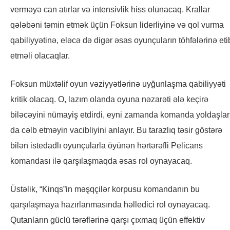
verməyə can atırlar və intensivlik hiss olunacaq. Krallar
qələbəni təmin etmək üçün Foksun liderliyinə və qol vurma
qabiliyyətinə, eləcə də digər əsas oyunçuların töhfələrinə eti
etməli olacaqlar.
Foksun müxtəlif oyun vəziyyətlərinə uyğunlaşma qabiliyyəti
kritik olacaq. O, lazım olanda oyuna nəzarəti ələ keçirə
biləcəyini nümayiş etdirdi, eyni zamanda komanda yoldaşlar
da cəlb etməyin vacibliyini anlayır. Bu tarazlıq təsir göstərə
bilən istedadlı oyunçularla öyünən hərtərəfli Pelicans
komandası ilə qarşılaşmaqda əsas rol oynayacaq.
Üstəlik, “Kinqs”in məşqçilər korpusu komandanın bu
qarşılaşmaya hazırlanmasında həlledici rol oynayacaq.
Qutanların güclü tərəflərinə qarşı çıxmaq üçün effektiv