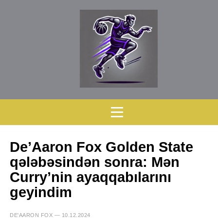
De’Aaron Fox Golden State
qələbəsindən sonra: Mən
Curry’nin ayaqqabılarını
geyindim
DE'AARON FOX — 10.12.2024