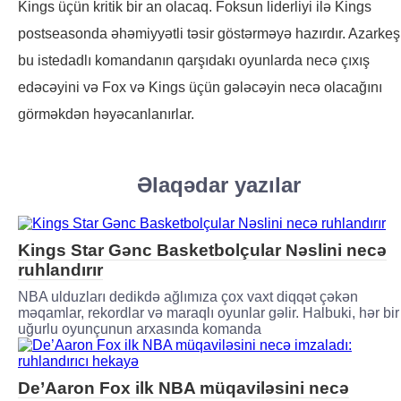
Kings üçün kritik bir an olacaq. Foksun liderliyi ilə Kings
postseasonda əhəmiyyətli təsir göstərməyə hazırdır. Azarkeş
bu istedadlı komandanın qarşıdakı oyunlarda necə çıxış
edəcəyini və Fox və Kings üçün gələcəyin necə olacağını
görməkdən həyəcanlanırlar.
Əlaqədar yazılar
Kings Star Gənc Basketbolçular Nəslini necə
ruhlandırır
NBA ulduzları dedikdə ağlımıza çox vaxt diqqət çəkən
məqamlar, rekordlar və maraqlı oyunlar gəlir. Halbuki, hər bir
uğurlu oyunçunun arxasında komanda
De’Aaron Fox ilk NBA müqaviləsini necə