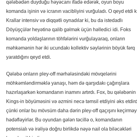
qələbədən duyduğu həyəcanı ifadə edərək, oyun boyu
komanda işinin və icranın vacibliyini vurğuladı. O qeyd etdi k
Krallar intensiv və diqqətli oynadılar ki, bu da istedadlı
Döyüşçülər heyətinə qalib gəlmək üçün həlledici idi. Foks
komanda yoldaşlarının töhfələrini vurğulayaraq, onların
məhkəmənin hər iki ucundakı kollektiv səylərinin böyük fərq
yaratdığını qeyd etdi.
Qələbə onların pley-off mərhələsindəki mövqelərini
möhkəmləndirməklə yanaşı, həm də qarşıdakı çağırışlara
hazırlaşarkən komandanın inamını artırdı. Fox, bu qələbənin
Kings-in böyüməsini və əzmini necə təmsil etdiyini əks etdird
çünki onlar bu mövsüm daha dərin pley-off qaçışını keçirməy
hədəfləyirlər. Bu oyundan gələn təcillə o, komandanın
potensialı və irəliyə doğru birlikdə nəyə nail ola biləcəkləri