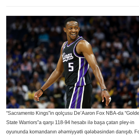
“Sacramento Kings”in qolçusu De’Aaron Fox NBA-da “Gold
State Warriors”a qarşı 118-94 hesabı ilə başa çatan pley-in
oyununda komandanın əhəmiyyətli qələbəsindən danışıb. F