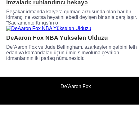
imzaladı: ruhlandırıcı hekayə
Peşəkar idmanda karyera qurmaq arzusunda olan hər bir
idmançı nə vaxtsa həyatını əbədi dəyişən bir anla qarşılaşır.
“Sacramento Kings”in o
DeAaron Fox NBA Yüksələn Ulduzu
De’Aaron Fox və Jude Bellingham, azarkeşlərin qəlbini fəth
edən və komandaları üçün ümid simvoluna çevrilən
idmanlarının iki parlaq nümunəsidir.
De'Aaron Fox