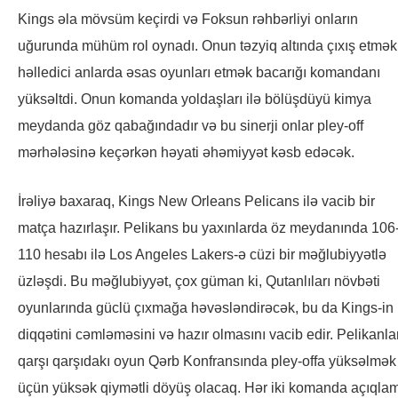
Kings əla mövsüm keçirdi və Foksun rəhbərliyi onların
uğurunda mühüm rol oynadı. Onun təzyiq altında çıxış etmək
həlledici anlarda əsas oyunları etmək bacarığı komandanı
yüksəltdi. Onun komanda yoldaşları ilə bölüşdüyü kimya
meydanda göz qabağındadır və bu sinerji onlar pley-off
mərhələsinə keçərkən həyati əhəmiyyət kəsb edəcək.
İrəliyə baxaraq, Kings New Orleans Pelicans ilə vacib bir
matça hazırlaşır. Pelikans bu yaxınlarda öz meydanında 106
110 hesabı ilə Los Angeles Lakers-ə cüzi bir məğlubiyyətlə
üzləşdi. Bu məğlubiyyət, çox güman ki, Qutanlıları növbəti
oyunlarında güclü çıxmağa həvəsləndirəcək, bu da Kings-in
diqqətini cəmləməsini və hazır olmasını vacib edir. Pelikanla
qarşı qarşıdakı oyun Qərb Konfransında pley-offa yüksəlmək
üçün yüksək qiymətli döyüş olacaq. Hər iki komanda açıqla