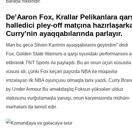
barədə nikbindir.
De’Aaron Fox, Krallar Pelikanlara qar
həlledici pley-off matçına hazırlaşark
Curry’nin ayaqqabılarında parlayır.
Mən bu gecə Stiven Karrinin ayaqqabılarını geyindim” dedi
Fox, Golden State Warriors-a qarşı oyundakı performansını 
etdirərək TNT Sports ilə paylaşdı. Bu an onun üçün xüsusilə
xüsusi idi, çünki Fox keçən payızda NBA ilə müqavilə
imzalayan ilk NBA oyunçusu olmaqla tarix yazdı. Curry Bran
by Under Armour Bu əməkdaşlıq Foksun yüksələn ulduz
statusunu vurğulamaqla yanaşı, onun karyerasında mühüm
mərhələni də təmsil edir.