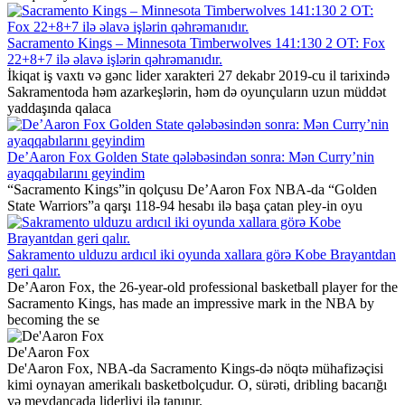
Sacramento Kings – Minnesota Timberwolves 141:130 2 OT: Fox
22+8+7 ilə əlavə işlərin qəhrəmanıdır.
İkiqat iş vaxtı və gənc lider xarakteri 27 dekabr 2019-cu il tarixində
Sakramentoda həm azarkeşlərin, həm də oyunçuların uzun müddət
yaddaşında qalaca
De’Aaron Fox Golden State qələbəsindən sonra: Mən Curry’nin
ayaqqabılarını geyindim
“Sacramento Kings”in qolçusu De’Aaron Fox NBA-da “Golden
State Warriors”a qarşı 118-94 hesabı ilə başa çatan pley-in oyu
Sakramento ulduzu ardıcıl iki oyunda xallara görə Kobe Brayantdan
geri qalır.
De’Aaron Fox, the 26-year-old professional basketball player for the
Sacramento Kings, has made an impressive mark in the NBA by
becoming the se
De'Aaron Fox
De'Aaron Fox, NBA-da Sacramento Kings-də nöqtə mühafizəçisi
kimi oynayan amerikalı basketbolçudur. O, sürəti, dribling bacarığı
və meydançada liderliyi ilə tanınır.