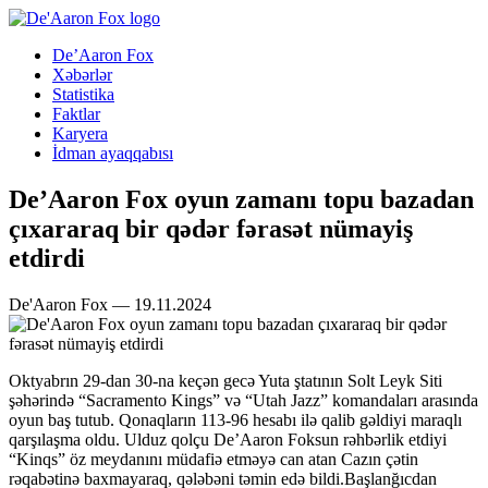
De’Aaron Fox
Xəbərlər
Statistika
Faktlar
Karyera
İdman ayaqqabısı
De’Aaron Fox oyun zamanı topu bazadan
çıxararaq bir qədər fərasət nümayiş
etdirdi
De'Aaron Fox — 19.11.2024
Oktyabrın 29-dan 30-na keçən gecə Yuta ştatının Solt Leyk Siti
şəhərində “Sacramento Kings” və “Utah Jazz” komandaları arasında
oyun baş tutub. Qonaqların 113-96 hesabı ilə qalib gəldiyi maraqlı
qarşılaşma oldu. Ulduz qolçu De’Aaron Foksun rəhbərlik etdiyi
“Kinqs” öz meydanını müdafiə etməyə can atan Cazın çətin
rəqabətinə baxmayaraq, qələbəni təmin edə bildi.Başlanğıcdan