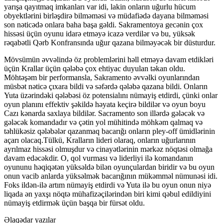
yarışa qayıtmaq imkanları var idi, lakin onların uğurlu hücum
obyektlərini birləşdirə bilməməsi və müdafiədə dayana bilməməsi
son nəticədə onlara baha başa gəldi. Sakramentoya gecənin çox
hissəsi üçün oyunu idarə etməyə icazə verdilər və bu, yüksək
rəqabətli Qərb Konfransında uğur qazana bilməyəcək bir düsturdur.
Mövsümün əvvəlində öz problemlərini həll etməyə davam etdikləri
üçün Krallar üçün qələbə çox ehtiyac duyulan təkan oldu.
Möhtəşəm bir performansla, Sakramento əvvəlki oyunlarından
müsbət nəticə çıxara bildi və səfərdə qələbə qazana bildi. Onların
Yuta üzərindəki qələbəsi öz potensialını nümayiş etdirdi, çünki onlar
oyun planını effektiv şəkildə həyata keçirə bildilər və oyun boyu
Cazı kənarda saxlaya bildilər. Sacramento son illərdə gələcək və
gələcək komandadır və çətin yol mühitində möhkəm qalmaq və
təhlükəsiz qələbələr qazanmaq bacarığı onların pley-off ümidlərinin
açarı olacaq.Tülkü, Kralların lideri olaraq, onların uğurlarının
ayrılmaz hissəsi olmuşdur və cinayətlərinin mərkəz nöqtəsi olmağa
davam edəcəkdir. O, qol vurması və liderliyi ilə komandanın
oyununu həqiqətən yüksəldə bilən oyunçulardan biridir və bu oyun
onun vacib anlarda yüksəlmək bacarığının mükəmməl nümunəsi idi.
Foks ildən-ilə artım nümayiş etdirdi və Yuta ilə bu oyun onun niyə
liqada ən yaxşı nöqtə mühafizəçilərindən biri kimi qəbul edildiyini
nümayiş etdirmək üçün başqa bir fürsət oldu.
Əlaqədar yazılar