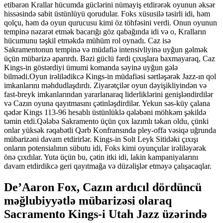
etibarən Krallar hücumda güclərini nümayiş etdirərək oyunun əksər
hissəsində sabit üstünlüyü qorudular. Foks xüsusilə təsirli idi, həm
qolçu, həm də oyun qurucusu kimi öz töhfəsini verdi. Onun oyunun
tempinə nəzarət etmək bacarığı göz qabağında idi və o, Kralların
hücumunu təşkil etməkdə mühüm rol oynadı. Caz isə
Sakramentonun tempinə və müdafiə intensivliyinə uyğun gəlmək
üçün mübarizə aparırdı. Bəzi güclü fərdi çıxışlara baxmayaraq, Caz
Kings-in göstərdiyi ümumi komanda səyinə uyğun gələ
bilmədi.Oyun irəlilədikcə Kings-in müdafiəsi sərtləşərək Jazz-ın qol
imkanlarını məhdudlaşdırdı. Ziyarətçilər oyun dəyişikliyindən və
fast-breyk imkanlarından yararlanaraq liderliklərini genişləndirdilər
və Cazın oyuna qayıtmasını çətinləşdirdilər. Yekun səs-küy çalana
qədər Kings 113-96 hesablı üstünlüklə qələbəni möhkəm şəkildə
təmin etdi.Qələbə Sakramento üçün çox lazımlı təkan oldu, çünki
onlar yüksək rəqabətli Qərb Konfransında pley-offa vəsiqə uğrunda
mübarizəni davam etdirirlər. Kings-in Solt Leyk Sitidəki çıxışı
onların potensialının sübutu idi, Foks kimi oyunçular irəliləyərək
önə çıxdılar. Yuta üçün bu, çətin itki idi, lakin kampaniyalarını
davam etdirdikcə geri qayıtmağa və düzəlişlər etməyə çalışacaqlar.
De’Aaron Fox, Cazın ardıcıl dördüncü
məğlubiyyətlə mübarizəsi olaraq
Sacramento Kings-i Utah Jazz üzərində