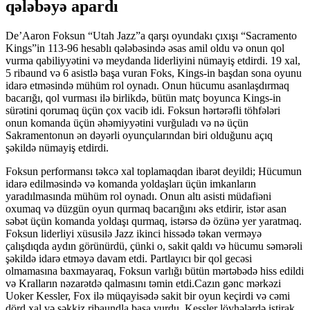
qələbəyə apardı
De’Aaron Foksun “Utah Jazz”a qarşı oyundakı çıxışı “Sacramento
Kings”in 113-96 hesablı qələbəsində əsas amil oldu və onun qol
vurma qabiliyyətini və meydanda liderliyini nümayiş etdirdi. 19 xal,
5 ribaund və 6 asistlə başa vuran Foks, Kings-in başdan sona oyunu
idarə etməsində mühüm rol oynadı. Onun hücumu asanlaşdırmaq
bacarığı, qol vurması ilə birlikdə, bütün matç boyunca Kings-in
sürətini qorumaq üçün çox vacib idi. Foksun hərtərəfli töhfələri
onun komanda üçün əhəmiyyətini vurğuladı və nə üçün
Sakramentonun ən dəyərli oyunçularından biri olduğunu açıq
şəkildə nümayiş etdirdi.
Foksun performansı təkcə xal toplamaqdan ibarət deyildi; Hücumun
idarə edilməsində və komanda yoldaşları üçün imkanların
yaradılmasında mühüm rol oynadı. Onun altı asisti müdafiəni
oxumaq və düzgün oyun qurmaq bacarığını əks etdirir, istər asan
səbət üçün komanda yoldaşı qurmaq, istərsə də özünə yer yaratmaq.
Foksun liderliyi xüsusilə Jazz ikinci hissədə təkan verməyə
çalışdıqda aydın görünürdü, çünki o, sakit qaldı və hücumu səmərəli
şəkildə idarə etməyə davam etdi. Partlayıcı bir qol gecəsi
olmamasına baxmayaraq, Foksun varlığı bütün mərtəbədə hiss edildi
və Kralların nəzarətdə qalmasını təmin etdi.Cazın gənc mərkəzi
Uoker Kessler, Fox ilə müqayisədə sakit bir oyun keçirdi və cəmi
dörd xal və səkkiz ribaundla başa vurdu. Kessler lövhələrdə iştirak