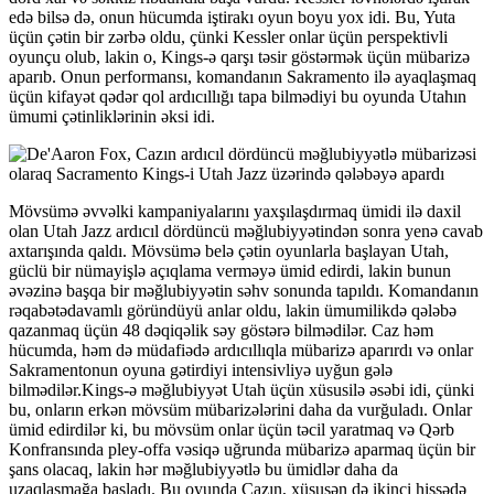
edə bilsə də, onun hücumda iştirakı oyun boyu yox idi. Bu, Yuta
üçün çətin bir zərbə oldu, çünki Kessler onlar üçün perspektivli
oyunçu olub, lakin o, Kings-ə qarşı təsir göstərmək üçün mübarizə
aparıb. Onun performansı, komandanın Sakramento ilə ayaqlaşmaq
üçün kifayət qədər qol ardıcıllığı tapa bilmədiyi bu oyunda Utahın
ümumi çətinliklərinin əksi idi.
Mövsümə əvvəlki kampaniyalarını yaxşılaşdırmaq ümidi ilə daxil
olan Utah Jazz ardıcıl dördüncü məğlubiyyətindən sonra yenə cavab
axtarışında qaldı. Mövsümə belə çətin oyunlarla başlayan Utah,
güclü bir nümayişlə açıqlama verməyə ümid edirdi, lakin bunun
əvəzinə başqa bir məğlubiyyətin səhv sonunda tapıldı. Komandanın
rəqabətədavamlı göründüyü anlar oldu, lakin ümumilikdə qələbə
qazanmaq üçün 48 dəqiqəlik səy göstərə bilmədilər. Caz həm
hücumda, həm də müdafiədə ardıcıllıqla mübarizə aparırdı və onlar
Sakramentonun oyuna gətirdiyi intensivliyə uyğun gələ
bilmədilər.Kings-ə məğlubiyyət Utah üçün xüsusilə əsəbi idi, çünki
bu, onların erkən mövsüm mübarizələrini daha da vurğuladı. Onlar
ümid edirdilər ki, bu mövsüm onlar üçün təcil yaratmaq və Qərb
Konfransında pley-offa vəsiqə uğrunda mübarizə aparmaq üçün bir
şans olacaq, lakin hər məğlubiyyətlə bu ümidlər daha da
uzaqlaşmağa başladı. Bu oyunda Cazın, xüsusən də ikinci hissədə