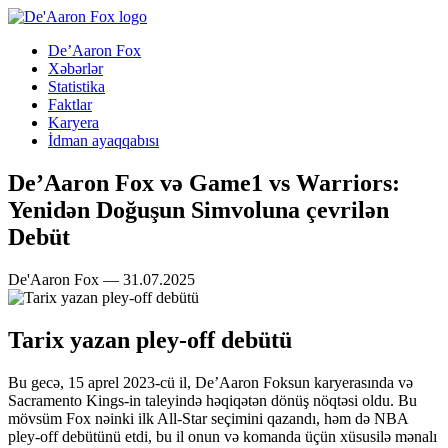
De’Aaron Fox
Xəbərlər
Statistika
Faktlar
Karyera
İdman ayaqqabısı
De’Aaron Fox və Game1 vs Warriors:
Yenidən Doğuşun Simvoluna çevrilən
Debüt
De'Aaron Fox — 31.07.2025
Tarix yazan pley-off debütü
Bu gecə, 15 aprel 2023-cü il, De’Aaron Foksun karyerasında və
Sacramento Kings-in taleyində həqiqətən dönüş nöqtəsi oldu. Bu
mövsüm Fox nəinki ilk All-Star seçimini qazandı, həm də NBA
pley-off debütünü etdi, bu il onun və komanda üçün xüsusilə mənalı