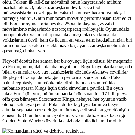
oldu. Foksun ilk All-Star mövsümü onun karyerasında mühüm
mərhələ oldu. O, təkcə azarkeşlərin deyil, basketbol
mütəxəssislərinin də diqqətini çəkən inanılmaz bacarıq və inkişaf
nümayiş etdirdi. Onun müntəzəm mövsüm performansları təsir edici
idi, Fox hər oyunda orta hesabla 25 xal toplayaraq, əvvəlki
mövsümlərlə müqayisədə nəzərəçarpacaq irəliləyişdir. Oyunundakı
bu operativlik və ardıcıllıq ona təkcə məşqçiləri və komanda
yoldaşlarının deyil, həm də liqanın ən yaxşı gənc istedadlarından biri
kimi onu fəal şəkildə dəstəkləməyə başlayan azarkeşlərin etimadını
qazanmağa imkan verdi.
Pley-off debütü hər zaman hər bir oyunçu üçün xüsusi bir məqamdır
və Fox üçün bu, daha da əhəmiyyətli idi. Böyük oyunlarda çıxış edə
bilən oyunçular çox vaxt azarkeşlərin gözündə əfsanəyə çevrilirlər.
İlk pley-off yarışında belə güclü performans göstərməklə Foks
nəinki reputasiyasını möhkəmləndirdi, həm də uzun müddət
mübarizə aparan Kings üçün ümid simvoluna çevrildi. Bu oyun
təkcə Fox üçün yox, bütün komanda üçün sınaq idi. 17 ildir pley-
offa çıxa bilməyən Sacramento Kings, nəhayət, hər oyunun vacib
olduğu səhnəyə qayıtdı. Foks liderlik keyfiyyətlərini və təzyiq
altında rəqabətə hazır olduğunu nümayiş etdirərək bu geri dönüşün
siması idi. Onun hücumu təşkil etmək və müdafiə etmək bacarığı
Golden State Warriors üzərində qələbədə həlledici amillər olub.