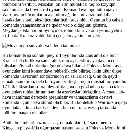
töhfələrini veriblər. Məsələn, onların müdafiəsi rəqibə təzyiqin
saxlanmasında böyük rol oynadı. Komandaya topu tutmağa və
Warriors-un hücumlarını ayandırmağa imkan verən müdafiə
hərəkətləri sürətli əks-hücumlar üçün əsas oldu. Oyunun bu cəhəti
komanda yanaşmasının nə qədər vacib olduğunu göstərir.
Meydançadakı hər bir oyunçu öz rolunu bilir və onu yerinə yetirir
ki, bu da Krallara vahid kimi çıxış etməyə imkan verir.
Bu komanda işi sonrakı pley-off oyunlarında əsas amil ola bilər.
Krallar belə birlik və səmərəlilik nümayiş etdirməyə davam edə
bilsələr, növbəti turlarda uğur gözləyə bilərlər. Foks və Monk əsas
oyunçular kimi komandaya rəhbərlik edə bilirlər, lakin uğur digər
komanda üzvlərinin töhfələrindən də asılı olacaq. Onu da qeyd
etmək lazımdır ki, belə bir oyun azarkeşlər üçün müsbət fon yaradır.
17 illik intizardan sonra pley-offda çoxdan gözlənilən qələbə təkcə
oyunçuları ruhlandırmır, həm də azarkeşləri birləşdirir. Arenada ab-
hava inanılmaz dərəcədə gərginləşir və tamaşaçıların dəstəyi
komanda üçün əlavə stimul ola bilər. Bu kontekstdə Warriors-a qarşı
oyun təkcə idman hadisəsi deyil, həm də françayzinq tarixində
mühüm məqam ola bilər.
Bütün bu amilləri nəzərə alsaq, demək olar ki, “Sacramento
Kings”in pley-offda uğur qazanmasının əsasını Foks və Monk kimi