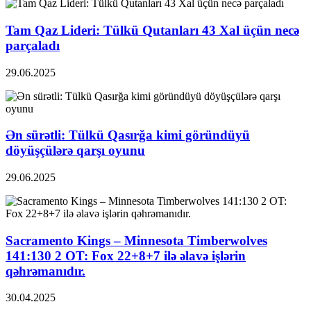
Tam Qaz Lideri: Tülkü Qutanları 43 Xal üçün necə
parçaladı
29.06.2025
Ən sürətli: Tülkü Qasırğa kimi göründüyü
döyüşçülərə qarşı oyunu
29.06.2025
Sacramento Kings – Minnesota Timberwolves
141:130 2 OT: Fox 22+8+7 ilə əlavə işlərin
qəhrəmanıdır.
30.04.2025