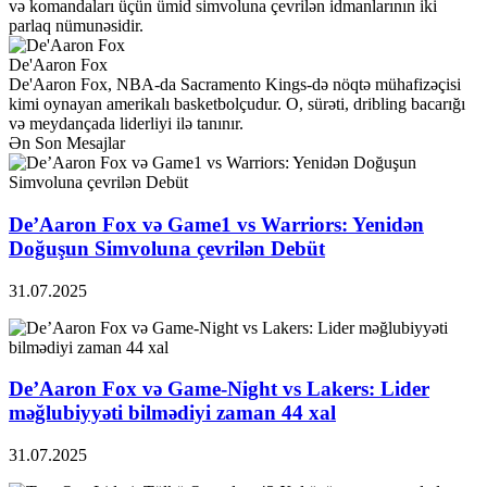
və komandaları üçün ümid simvoluna çevrilən idmanlarının iki
parlaq nümunəsidir.
De'Aaron Fox
De'Aaron Fox, NBA-da Sacramento Kings-də nöqtə mühafizəçisi
kimi oynayan amerikalı basketbolçudur. O, sürəti, dribling bacarığı
və meydançada liderliyi ilə tanınır.
Ən Son Mesajlar
De’Aaron Fox və Game1 vs Warriors: Yenidən
Doğuşun Simvoluna çevrilən Debüt
31.07.2025
De’Aaron Fox və Game-Night vs Lakers: Lider
məğlubiyyəti bilmədiyi zaman 44 xal
31.07.2025