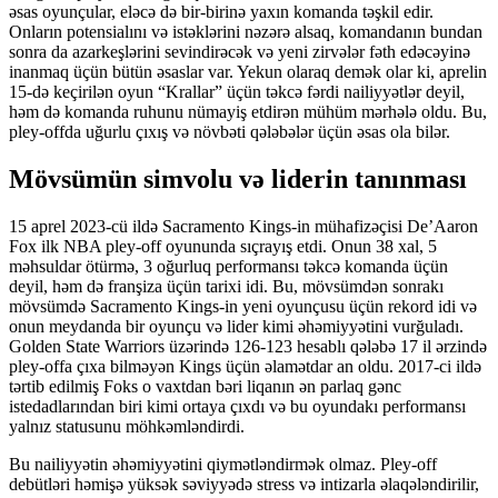
əsas oyunçular, eləcə də bir-birinə yaxın komanda təşkil edir.
Onların potensialını və istəklərini nəzərə alsaq, komandanın bundan
sonra da azarkeşlərini sevindirəcək və yeni zirvələr fəth edəcəyinə
inanmaq üçün bütün əsaslar var. Yekun olaraq demək olar ki, aprelin
15-də keçirilən oyun “Krallar” üçün təkcə fərdi nailiyyətlər deyil,
həm də komanda ruhunu nümayiş etdirən mühüm mərhələ oldu. Bu,
pley-offda uğurlu çıxış və növbəti qələbələr üçün əsas ola bilər.
Mövsümün simvolu və liderin tanınması
15 aprel 2023-cü ildə Sacramento Kings-in mühafizəçisi De’Aaron
Fox ilk NBA pley-off oyununda sıçrayış etdi. Onun 38 xal, 5
məhsuldar ötürmə, 3 oğurluq performansı təkcə komanda üçün
deyil, həm də franşiza üçün tarixi idi. Bu, mövsümdən sonrakı
mövsümdə Sacramento Kings-in yeni oyunçusu üçün rekord idi və
onun meydanda bir oyunçu və lider kimi əhəmiyyətini vurğuladı.
Golden State Warriors üzərində 126-123 hesablı qələbə 17 il ərzində
pley-offa çıxa bilməyən Kings üçün əlamətdar an oldu. 2017-ci ildə
tərtib edilmiş Foks o vaxtdan bəri liqanın ən parlaq gənc
istedadlarından biri kimi ortaya çıxdı və bu oyundakı performansı
yalnız statusunu möhkəmləndirdi.
Bu nailiyyətin əhəmiyyətini qiymətləndirmək olmaz. Pley-off
debütləri həmişə yüksək səviyyədə stress və intizarla əlaqələndirilir,