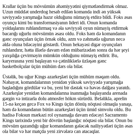
Krallar üçün bu mövsümün əhəmiyyətini qiymətləndirmək olmaz.
Uzun müddət underdog hesab edilən komanda indi ən yüksək
səviyyədə yarışmağa hazır olduğunu nümayiş etdirə bildi. Foks əsas
oyunçu kimi bu transformasiyanın lideri idi. Onun komanda
yoldaşlarını ruhlandırmaq və əla səviyyəli oyun nümayiş etdirmək
bacarığı uğurlu mövsümün əsası oldu. Foks həm də komandanın
gənc oyunçuları üçün örnək oldu, əzm və zəhmətlə uğurun necə
əldə oluna biləcəyini göstərdi. Onun hekayəsi digər oyunçuları
ruhlandırır, hətta illərlə davam edən mübarizədən sonra da hər şeyi
yaxşılığa çevirməyin mümkün olduğunu nümayiş etdirir. Bu,
karyerasına yeni başlayan və çətinliklərlə üzləşən gənc
basketbolçular üçün mühüm dərs ola bilər.
Üstəlik, bu uğur Kings azarkeşləri üçün mühüm məqam oldu.
Nəhayət, komandalarının yenidən yüksək səviyyədə yarışmağa
başladığını gördülər və bu, yeni bir dəstək və həvəs dalğası yaratdı.
Azarkeşlər yenidən komandalarına inanmağa başlayanda arenada
gərgin və intizarla dolu atmosfer hökm sürürdü. Beləliklə, aprelin
15-nə keçən gecə Fox və Kings üçün dönüş nöqtəsi olmaqla yanaşı,
həm də komandanın bütün azarkeşləri üçün ümid simvolu oldu. Bu
hadisə Foksun mərkəzi rol oynamağa davam edəcəyi Sacramento
Kings tarixində yeni bir dövrün başlanğıc nöqtəsi ola bilər. Onun bu
mövsüm qazandığı uğur komandanın gələcək nailiyyətləri üçün əsas
ola bilər və hər matçda yeni zirvələrə can atacaqlar.