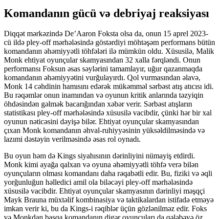
Komandanın gücü və debriyaj reaksiyası
Diqqət mərkəzində De’Aaron Foksta olsa da, onun 15 aprel 2023-
cü ildə pley-off mərhələsində göstərdiyi möhtəşəm performans bütün
komandanın əhəmiyyətli töhfələri ilə mümkün oldu. Xüsusilə, Malik
Monk ehtiyat oyunçular skamyasından 32 xalla fərqləndi. Onun
performansı Foksun əsas səylərini tamamlayır, uğur qazanmaqda
komandanın əhəmiyyətini vurğulayırdı. Qol vurmasından əlavə,
Monk 14 cəhdinin hamısını edərək mükəmməl sərbəst atış atıcısı idi.
Bu rəqəmlər onun inamından və oyunun kritik anlarında təzyiqin
öhdəsindən gəlmək bacarığından xəbər verir. Sərbəst atışların
statistikası pley-off mərhələsində xüsusilə vacibdir, çünki hər bir xal
oyunun nəticəsini dəyişə bilər. Ehtiyat oyunçular skamyasından
çıxan Monk komandanın əhval-ruhiyyəsinin yüksəldilməsində və
lazımi dəstəyin verilməsində əsas rol oynadı.
Bu oyun həm də Kings siyahısının dərinliyini nümayiş etdirdi.
Monk kimi ayağa qalxan və oyuna əhəmiyyətli töhfə verə bilən
oyunçuların olması komandanı daha rəqabətli edir. Bu, fiziki və əqli
yorğunluğun həlledici amil ola biləcəyi pley-off mərhələsində
xüsusilə vacibdir. Ehtiyat oyunçular skamyasının dərinliyi məşqçi
Mayk Brauna müxtəlif kombinasiya və taktikalardan istifadə etməyə
imkan verir ki, bu da Kings-i rəqiblər üçün gözlənilməz edir. Foks
və Monkdan başqa komandanın digər oyunçuları da qələbəyə öz