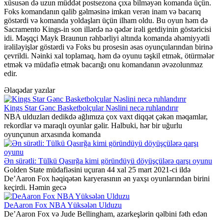
xüsusən də uzun müddət postsezona çıxa bilməyən komanda üçün.
Foks komandanın qalib gəlməsinə imkan verən inam və bacarıq
göstərdi və komanda yoldaşları üçün ilham oldu. Bu oyun həm də
Sacramento Kings-in son illərdə nə qədər irəli getdiyinin göstəricisi
idi. Məşqçi Mayk Braunun rəhbərliyi altında komanda əhəmiyyətli
irəliləyişlər göstərdi və Foks bu prosesin əsas oyunçularından birinə
çevrildi. Nəinki xal toplamaq, həm də oyunu təşkil etmək, ötürmələr
etmək və müdafiə etmək bacarığı onu komandanın əvəzolunmaz
edir.
Əlaqədar yazılar
Kings Star Gənc Basketbolçular Nəslini necə ruhlandırır
NBA ulduzları dedikdə ağlımıza çox vaxt diqqət çəkən məqamlar,
rekordlar və maraqlı oyunlar gəlir. Halbuki, hər bir uğurlu
oyunçunun arxasında komanda
Ən sürətli: Tülkü Qasırğa kimi göründüyü döyüşçülərə qarşı oyunu
Golden State müdafiəsini uçuran 44 xal 25 mart 2021-ci ildə
De’Aaron Fox həqiqətən karyerasının ən yaxşı oyunlarından birini
keçirdi. Həmin gecə
DeAaron Fox NBA Yüksələn Ulduzu
De’Aaron Fox və Jude Bellingham, azarkeşlərin qəlbini fəth edən