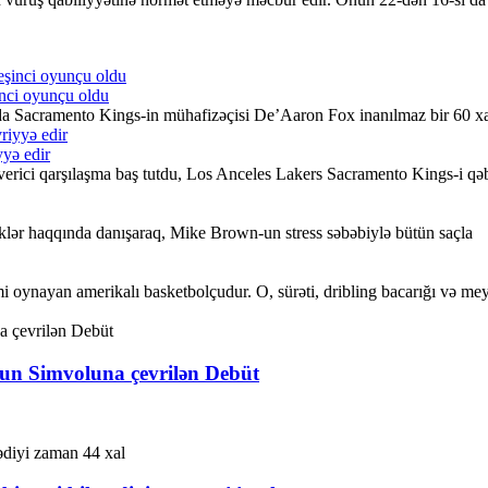
nci oyunçu oldu
Sacramento Kings-in mühafizəçisi De’Aaron Fox inanılmaz bir 60 xal
yə edir
ci qarşılaşma baş tutdu, Los Anceles Lakers Sacramento Kings-i qəb
lər haqqında danışaraq, Mike Brown-un stress səbəbiylə bütün saçla
ayan amerikalı basketbolçudur. O, sürəti, dribling bacarığı və meydan
un Simvoluna çevrilən Debüt