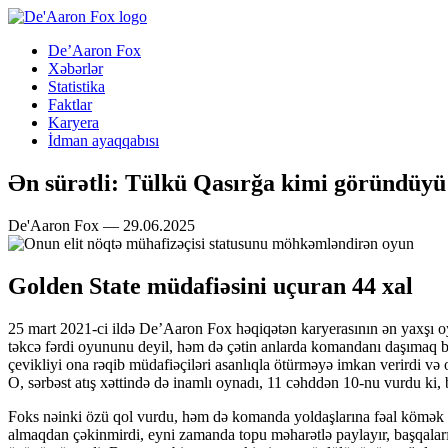
De’Aaron Fox
Xəbərlər
Statistika
Faktlar
Karyera
İdman ayaqqabısı
Ən sürətli: Tülkü Qasırğa kimi göründüyü
De'Aaron Fox — 29.06.2025
Golden State müdafiəsini uçuran 44 xal
25 mart 2021-ci ildə De’Aaron Fox həqiqətən karyerasının ən yaxşı oy
təkcə fərdi oyununu deyil, həm də çətin anlarda komandanı daşımaq bac
çevikliyi ona rəqib müdafiəçiləri asanlıqla ötürməyə imkan verirdi və
O, sərbəst atış xəttində də inamlı oynadı, 11 cəhddən 10-nu vurdu ki
Foks nəinki özü qol vurdu, həm də komanda yoldaşlarına fəal kömək 
almaqdan çəkinmirdi, eyni zamanda topu məharətlə paylayır, başqalar