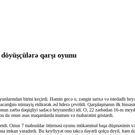
 döyüşçülərə qarşı oyunu
unlarından birini keçirdi. Həmin gecə o, zəngin tarixə və istedadlı hey
arığını nümayiş etdirərək əsl liderə çevrildi. Qarşılaşmanın ilk hissə
 onun zərbə dəqiqliyi sadəcə heyranedici idi. O, 22 zərbədən 16-nı mey
, bu da onun əsas məqamlarda inamını və məharətini göstərdi.
etdi. Onun 7 məhsuldar ötürməsi oyunu mükəmməl başa düşməsinin və aç
ına imkan yaradırdı. Bu keyfiyyət onu təkcə dəyərli qolçu deyil, həm d