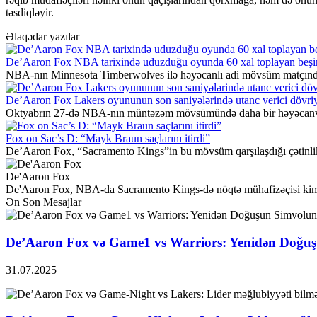
təsdiqləyir.
Əlaqədar yazılar
De’Aaron Fox NBA tarixində uduzduğu oyunda 60 xal toplayan beşi
NBA-nın Minnesota Timberwolves ilə həyəcanlı adi mövsüm matçında 
De’Aaron Fox Lakers oyununun son saniyələrində utanc verici dövriy
Oktyabrın 27-də NBA-nın müntəzəm mövsümündə daha bir həyəcanveri
Fox on Sac’s D: “Mayk Braun saçlarını itirdi”
De’Aaron Fox, “Sacramento Kings”in bu mövsüm qarşılaşdığı çətinlik
De'Aaron Fox
De'Aaron Fox, NBA-da Sacramento Kings-də nöqtə mühafizəçisi kimi oyn
Ən Son Mesajlar
De’Aaron Fox və Game1 vs Warriors: Yenidən Doğuş
31.07.2025