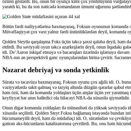
özünü göstərdi. Bu, onun bir oyunçu kimi çox yönlülüyünü vurğulayır: 
yaratdı ki, bu da son nəticədə komandanın ümumi uğurunu şərtləndird
Bütün fərdi nailiyyətlərinə baxmayaraq, Foksun oyununun komanda oy
Müvəffəqiyyət çox vaxt yalnız fərdi üstünlüklərdən deyil, komanda o
Qolden Steytlə qarşılaşma Foks üçün təkcə şəxsi qələbə deyil, həm
etdirdi. Bu səviyyəli oyun təkcə azarkeşlərin deyil, onun liqadakı g
idi. De’Aaron inkişaf etməyə və bacarıqları üzərində işləməyə davam e
NBA-nın ən perspektivli gənc oyunçularından birinə çevirir. Sacramen
Nəzarət debriyaj və sonda yetkinlik
Sürətə və təcavüzə baxmayaraq, Foksun oyunu çox ağıllı idi. O, bun
vəziyyətlərdə sakit qalmaq və təzyiq altında düzgün qərarlar qəbul 
həm özü, həm də komanda yoldaşları üçün atışlar üçün yer yaratmaq üçü
keyfiyyət hər anın həlledici ola biləcəyi NBA-da xüsusilə qiymətlidir.
Onun digər komanda yoldaşları ilə münasibəti də yüksək səviyyədə idi
xüsusilə seçilirdi. Qolden Steyt Foksu bağlamaq istəyəndə bundan ist
hücumameyilli deyil, həm də müdafiəçi idi. O, sürətindən və çevikliy
gətirən əks-hücumların katalizatoruna çevrilirdi. Bu, onu həm hücum