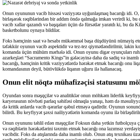
Onun oyununun vacib hissəsi vəziyyətə uyğunlaşmaq bacarığı idi. O, nə
birləşərək rəqiblərindən bir addım öndə qalmağa imkan verirdi ki, bu
vacib xallar qazandı və başqaları üçün də fürsətlər yaratdı ki, bu da
basketbolunu oynaya bildilər.
Foks həmçinin saat və hesabı mükəmməl başa düşdüyünü nümayiş etdird
təfəkkür oyunun vacib aspektidir və tez-tez qiymətləndirilmir, lakin
komanda üçün mühüm mərhələ idi. Onun oyunu digər oyunçuları ruhla
azarkeşləri “Sacramento Kings”in gələcəyinə daha da sadiq və inamlı
bacarığı, həmçinin kritik vəziyyətlərdə hərəkət etmək bacarığı onu li
komandasının deyil, bütövlükdə liqanın uğuru ilə hallanacaq.
Onun elit nöqtə mühafizəçisi statusunu m
Oyundan sonra məşqçilər və analitiklər onun möhkəm liderlik keyfiyyətlə
karyerasının növbəti parlaq səhifəsi olmaqla yanaşı, həm də məsuliyy
də kritik anlarda vacib qərarlar qəbul etməyə qadirdir. Oyunun sonu
bilirdi. Bu keyfiyyət şəxsi nailiyyətlərin komanda oyunu ilə birləşdiri
Onun oyununu təhlil edən məşqçilər Foksun daha yetkin futbolçuya çevr
və rəqiblərin hərəkətlərini təxmin etmək bacarığı ona lazımsız yerd
vacibdir. Foks da atışlarında daha inamlı olub. Onun atış texnikası üz
rəqib müdafiəçiləri nəinki onun qaçışlarından qorxmağa, həm də onun