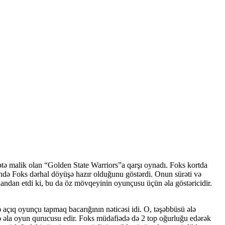
ətə malik olan “Golden State Warriors”a qarşı oynadı. Foks kortda
sində Foks dərhal döyüşə hazır olduğunu göstərdi. Onun sürəti və
dandan etdi ki, bu da öz mövqeyinin oyunçusu üçün əla göstəricidir.
ıq oyunçu tapmaq bacarığının nəticəsi idi. O, təşəbbüsü ələ
ə əla oyun qurucusu edir. Foks müdafiədə də 2 top oğurluğu edərək