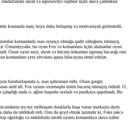
üdafiədəki sürəti və aqressivliyi rəqiblər üçün əlavə çətinliklər
ütün komanda matç boyu daha birləşmiş və motivasiyalı görünürdü.
 istənilən komandada əsas oyunçu olmağa qadir olduğunu nümayiş
i çəkir. Ümumiyyətlə, bu oyun Fox və komandası üçün əlamətdar oyun
qlədi. Onun oyun tərzi, sürəti və hücum imkanları tapmaq bacarığı onu
un komandanı yeni zirvələrə apara biləcəyinə ümid edirlər.
un bərabərləşəndə ​​o, əsas qəhrəman oldu. Onun gərgin
əsas amil idi. Fox oyunu oxumaqda üstün bacarıq nümayiş etdirdi. O,
 çalışdığı anda o, ağlını başında saxladı və panikaya qapılmadı. Bu
 Hücumlarını tez-tez möhtəşəm dunklarla başa vuran mərkəzlə dueti
u daha da təhlükəli etdi. Onu da qeyd etmək lazımdır ki, Foks təkcə
n top oğurluğu və müdafiədə sürətli oyunu komandaya əlavə xallar