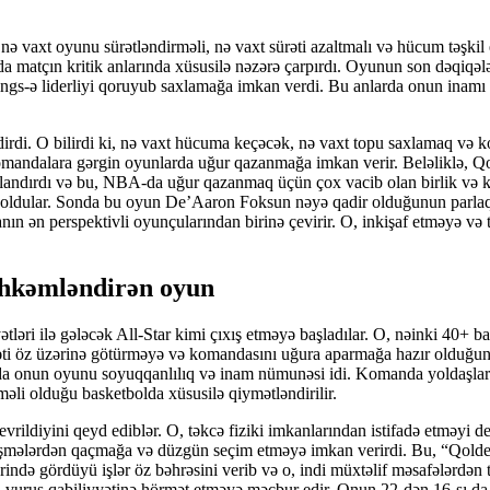
 vaxt oyunu sürətləndirməli, nə vaxt sürəti azaltmalı və hücum təşkil e
 da matçın kritik anlarında xüsusilə nəzərə çarpırdı. Oyunun son dəqiq
 Kings-ə liderliyi qoruyub saxlamağa imkan verdi. Bu anlarda onun inamı
i. O bilirdi ki, nə vaxt hücuma keçəcək, nə vaxt topu saxlamaq və ko
 komandalara gərgin oyunlarda uğur qazanmağa imkan verir. Beləliklə, Q
ndırdı və bu, NBA-da uğur qazanmaq üçün çox vacib olan birlik və k
 oldular. Sonda bu oyun De’Aaron Foksun nəyə qadir olduğunun parlaq 
qanın ən perspektivli oyunçularından birinə çevirir. O, inkişaf etməyə
öhkəmləndirən oyun
ri ilə gələcək All-Star kimi çıxış etməyə başladılar. O, nəinki 40+ bal 
əti öz üzərinə götürməyə və komandasını uğura aparmağa hazır olduğunun
nda onun oyunu soyuqqanlılıq və inam nümunəsi idi. Komanda yoldaşlar
lməli olduğu basketbolda xüsusilə qiymətləndirilir.
ildiyini qeyd ediblər. O, təkcə fiziki imkanlarından istifadə etməyi d
əyişmələrdən qaçmağa və düzgün seçim etməyə imkan verirdi. Bu, “Qolde
ərində gördüyü işlər öz bəhrəsini verib və o, indi müxtəlif məsafələrdə
 vuruş qabiliyyətinə hörmət etməyə məcbur edir. Onun 22-dən 16-sı da 