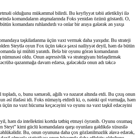
tməli olduğunu mükəmməl bilirdi. Bu keyfiyyət təbii atletikliyi ilə
ələrində komandaların atışmalarında Foks yenidən özünü göstərdi. O,
 bütün komandanı ruhlandırdı və onlar bir araya gələrək ən yaxşı
mandaya təşkilatlanma üçün vaxt vermək daha yaxşıdır. Bu strateji
olden Steytlə oyun Fox üçün təkcə şəxsi nailiyyət deyil, həm də bütün
omanda işi mühiti yaratdı. Belə bir oyunu görən komandanın
nümunəsi oldu. Onun aqressivlik və strategiyanı birləşdirmək
 və təcrübə qazanmağa davam edərsə, gələcəkdə onun adı təkcə
topladı, o, bunu səmərəli, ağıllı və nəzarət altında etdi. Bu çıxış onun
 əsl ifadəsi idi. Foks nümayiş etdirdi ki, o, nəinki qol vurmağa, həm
ı üçün nə vaxt hücuma keçəcəyini və oyunu nə vaxt təşkil edəcəyini
eyil, həm də intellektini kortda tətbiq etməyi öyrənib. Oyunu oxumaq
n Steyt” kimi güclü komandalara qarşı oyunlara gəldikdə xüsusilə
n təhlükəlidir. Bu, onun oyununa daha çox gözlənilməzlik əlavə edərək,
daxil olmaqla statistikası onun hücumda daha effektiv olduğunu