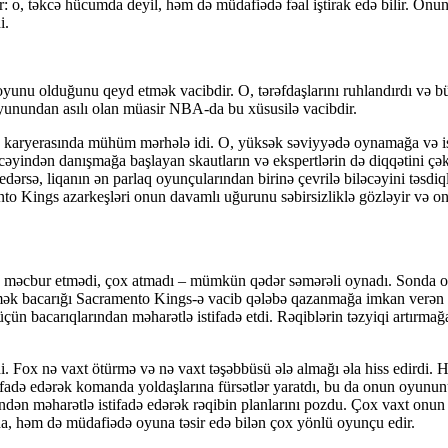
o, təkcə hücumda deyil, həm də müdafiədə fəal iştirak edə bilir. Onun m
i.
unu olduğunu qeyd etmək vacibdir. O, tərəfdaşlarını ruhlandırdı və b
yunundan asılı olan müasir NBA-da bu xüsusilə vacibdir.
 də karyerasında mühüm mərhələ idi. O, yüksək səviyyədə oynamağa və
ələcəyindən danışmağa başlayan skautların və ekspertlərin də diqqətin
dərsə, liqanın ən parlaq oyunçularından birinə çevrilə biləcəyini təsdi
to Kings azarkeşləri onun davamlı uğurunu səbirsizliklə gözləyir və on
u məcbur etmədi, çox atmadı – mümkün qədər səmərəli oynadı. Sonda oy
etmək bacarığı Sacramento Kings-ə vacib qələbə qazanmağa imkan verən 
n bacarıqlarından məharətlə istifadə etdi. Rəqiblərin təzyiqi artırmağa
. Fox nə vaxt ötürmə və nə vaxt təşəbbüsü ələ almağı əla hiss edirdi.
ifadə edərək komanda yoldaşlarına fürsətlər yaratdı, bu da onun oyunun
indən məharətlə istifadə edərək rəqibin planlarını pozdu. Çox vaxt onu
da, həm də müdafiədə oyuna təsir edə bilən çox yönlü oyunçu edir.