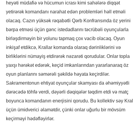
heyəti müdafiə və hücumun icrası kimi sahələrə diqqət
yetirərək komandanı narahat edən problemləri həll etməli
olacaq. Cazın yüksək rəqabətli Qərb Konfransında öz yerini
bərpa etməsi üçün gənc istedadlarını təcrübəli oyunçularla
birləşdirməyin bir yolunu tapmaq çox vacib olacaq. Oyun
inkişaf etdikcə, Krallar komanda olaraq dərinliklərini və
birliklərini nümayiş etdirərək nəzarəti qorudular. Onlar topla
yaxşı hərəkət edərək, keçid imkanlarından yararlanaraq öz
oyun planlarını səmərəli şəkildə həyata keçirdilər.
Sakramentonun ehtiyat oyunçular skamyası da əhəmiyyətli
dərəcədə töhfə verdi, dəyərli dəqiqələr təqdim etdi və matç
boyunca komandanın enerjisini qorudu. Bu kollektiv səy Kral
üçün ümidverici əlamətdir, çünki onlar uğurlu bir mövsüm
keçirməyi hədəfləyirlər.