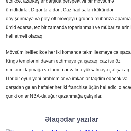
etdikcə, azarkeşlər qarşıda perspektivli bir mövsümə
ümidlidirlər. Digər tərəfdən, Caz hadisələri kökündən
dəyişdirməyə və pley-off mövqeyi uğrunda mübarizə aparm
ümid edərsə, tez bir zamanda toparlanmalı və mübarizələrini
həll etməli olacaq.
Mövsüm irəlilədikcə hər iki komanda təkmilləşməyə çalışaca
Kings templərini davam etdirməyə çalışacaq, caz isə öz
ritmlərini tapmağa və turnir cədvəlinə yüksəlməyə çalışacaq.
Hər bir oyun yeni problemlər və imkanlar təqdim edəcək və
qarşıdan gələn həftələr hər iki franchise üçün həlledici olaca
çünki onlar NBA-da uğur qazanmağa çalışırlar.
Əlaqədar yazılar