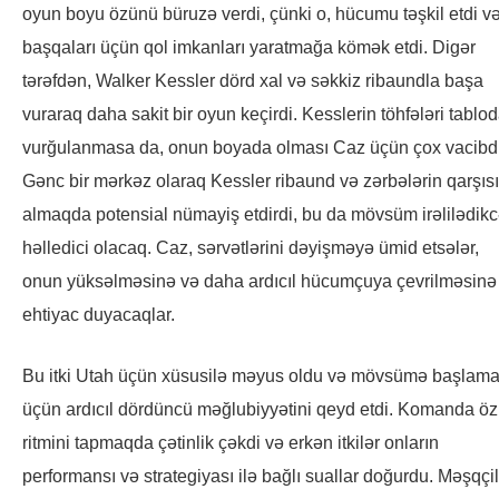
oyun boyu özünü büruzə verdi, çünki o, hücumu təşkil etdi v
başqaları üçün qol imkanları yaratmağa kömək etdi. Digər
tərəfdən, Walker Kessler dörd xal və səkkiz ribaundla başa
vuraraq daha sakit bir oyun keçirdi. Kesslerin töhfələri tablo
vurğulanmasa da, onun boyada olması Caz üçün çox vacibdi
Gənc bir mərkəz olaraq Kessler ribaund və zərbələrin qarşısı
almaqda potensial nümayiş etdirdi, bu da mövsüm irəlilədik
həlledici olacaq. Caz, sərvətlərini dəyişməyə ümid etsələr,
onun yüksəlməsinə və daha ardıcıl hücumçuya çevrilməsinə
ehtiyac duyacaqlar.
Bu itki Utah üçün xüsusilə məyus oldu və mövsümə başlam
üçün ardıcıl dördüncü məğlubiyyətini qeyd etdi. Komanda öz
ritmini tapmaqda çətinlik çəkdi və erkən itkilər onların
performansı və strategiyası ilə bağlı suallar doğurdu. Məşqçi