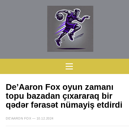
De’Aaron Fox oyun zamanı
topu bazadan çıxararaq bir
qədər fərasət nümayiş etdirdi
DE'AARON FOX — 10.12.2024