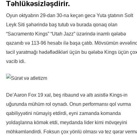
Təhlükəsizləşdirir.
Oyun oktyabrın 29-dan 30-na keçən gecə Yuta ştatının Solt
Leyk Siti şəhərində baş tutub və burada qonaq olan
“Sacramento Kings” “Utah Jazz” üzərində inamlı qələbə
qazanıb və 113-96 hesabı ilə başa çatıb. Mövsümün əvvəlin
təcil yaratmağı hədəflədikləri üçün bu qələbə Kings üçün ço
vacib idi.
De’Aaron Fox 19 xal, beş ribaund və altı asistlə Kings-in
uğurunda mühüm rol oynadı. Onun performansı qol vurma
qabiliyyətini nümayiş etdirdi, eyni zamanda komanda
yoldaşlarına kömək etdi, meydanda lider kimi mövqeyini
möhkəmləndirdi. Foksun çox yönlü olması və tez qərar verm