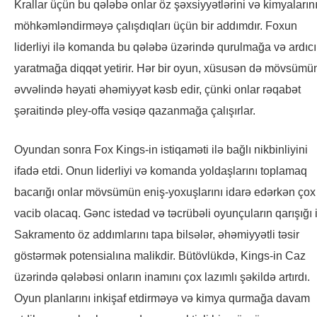
Krallar üçün bu qələbə onlar öz şəxsiyyətlərini və kimyaların
möhkəmləndirməyə çalışdıqları üçün bir addımdır. Foxun
liderliyi ilə komanda bu qələbə üzərində qurulmağa və ardıcıl
yaratmağa diqqət yetirir. Hər bir oyun, xüsusən də mövsümü
əvvəlində həyati əhəmiyyət kəsb edir, çünki onlar rəqabət
şəraitində pley-offa vəsiqə qazanmağa çalışırlar.
Oyundan sonra Fox Kings-in istiqaməti ilə bağlı nikbinliyini
ifadə etdi. Onun liderliyi və komanda yoldaşlarını toplamaq
bacarığı onlar mövsümün eniş-yoxuşlarını idarə edərkən çox
vacib olacaq. Gənc istedad və təcrübəli oyunçuların qarışığı 
Sakramento öz addımlarını tapa bilsələr, əhəmiyyətli təsir
göstərmək potensialına malikdir. Bütövlükdə, Kings-in Caz
üzərində qələbəsi onların inamını çox lazımlı şəkildə artırdı.
Oyun planlarını inkişaf etdirməyə və kimya qurmağa davam