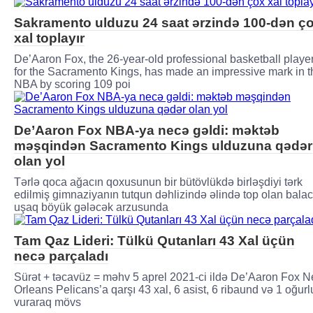
Sakramento ulduzu 24 saat ərzində 100-dən ç
xal toplayır
De’Aaron Fox, the 26-year-old professional basketball playe
for the Sacramento Kings, has made an impressive mark in t
NBA by scoring 109 poi
De’Aaron Fox NBA-ya necə gəldi: məktəb
məşqindən Sacramento Kings ulduzuna qədər
olan yol
Tərlə qoca ağacın qoxusunun bir bütövlükdə birləşdiyi tərk
edilmiş gimnaziyanın tutqun dəhlizində əlində top olan bala
uşaq böyük gələcək arzusunda
Tam Qaz Lideri: Tülkü Qutanları 43 Xal üçün
necə parçaladı
Sürət + təcavüz = məhv 5 aprel 2021-ci ildə De’Aaron Fox 
Orleans Pelicans’a qarşı 43 xal, 6 asist, 6 ribaund və 1 oğur
vuraraq mövs