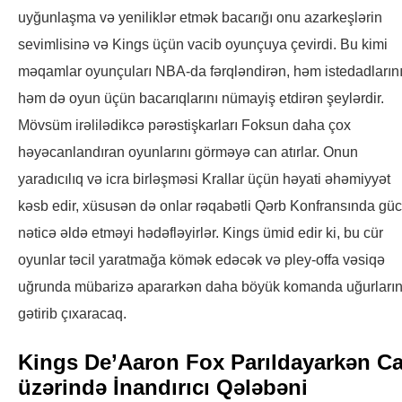
uyğunlaşma və yeniliklər etmək bacarığı onu azarkeşlərin
sevimlisinə və Kings üçün vacib oyunçuya çevirdi. Bu kimi
məqamlar oyunçuları NBA-da fərqləndirən, həm istedadlarını
həm də oyun üçün bacarıqlarını nümayiş etdirən şeylərdir.
Mövsüm irəlilədikcə pərəstişkarları Foksun daha çox
həyəcanlandıran oyunlarını görməyə can atırlar. Onun
yaradıcılıq və icra birləşməsi Krallar üçün həyati əhəmiyyət
kəsb edir, xüsusən də onlar rəqabətli Qərb Konfransında güc
nəticə əldə etməyi hədəfləyirlər. Kings ümid edir ki, bu cür
oyunlar təcil yaratmağa kömək edəcək və pley-offa vəsiqə
uğrunda mübarizə apararkən daha böyük komanda uğurları
gətirib çıxaracaq.
Kings De’Aaron Fox Parıldayarkən C
üzərində İnandırıcı Qələbəni