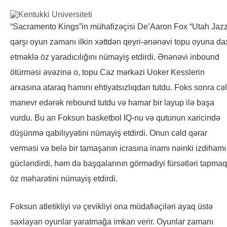
“Sacramento Kings”in mühafizəçisi De’Aaron Fox “Utah Jaz
qarşı oyun zamanı ilkin xəttdən qeyri-ənənəvi topu oyuna dax
etməklə öz yaradıcılığını nümayiş etdirdi. Ənənəvi inbound
ötürməsi əvəzinə o, topu Caz mərkəzi Uoker Kesslerin
arxasına ataraq hamını ehtiyatsızlıqdan tutdu. Foks sonra cə
manevr edərək rebound tutdu və hamar bir layup ilə başa
vurdu. Bu an Foksun basketbol IQ-nu və qutunun xaricində
düşünmə qabiliyyətini nümayiş etdirdi. Onun cəld qərar
verməsi və belə bir tamaşanın icrasına inamı nəinki izdihamı
gücləndirdi, həm də başqalarının görmədiyi fürsətləri tapma
öz məharətini nümayiş etdirdi.
Foksun atletikliyi və çevikliyi ona müdafiəçiləri ayaq üstə
saxlayan oyunlar yaratmağa imkan verir. Oyunlar zamanı